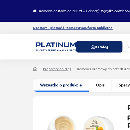
🚚 Darmowa dostawa od 200 zł w Polsce
📦 Wysyłka codzienni
Dostawa i płatność
Partnerstwo
Oferta publiczna
Katalog
Preparaty do rzęs
Remover kremowy do przedłużan
Wszystko o produkcie
Opis
Specy