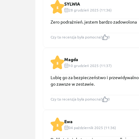
SYLWIA
5
28 grudzień 2025 (11:36)
Zero podrażnień. jestem bardzo zadowolona
Czy ta recenzja była pomocna?
0
Magda
5
10 grudzień 2025 (11:37)
Lubię go za bezpieczeństwo i przewidywalnoś
go zawsze w zestawie.
Czy ta recenzja była pomocna?
0
Ewa
5
04 październik 2025 (11:36)