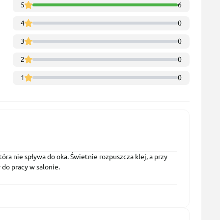
5
6
4
0
3
0
2
0
1
0
a nie spływa do oka. Świetnie rozpuszcza klej, a przy
 do pracy w salonie.