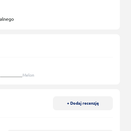
nalnego
Melon
+ Dodaj recenzję