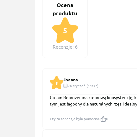
Ocena
produktu
5
Recenzje: 6
Joanna
5
24 styczeń (11:37)
Cream Remover ma kremową konsystencję, któr
tym jest łagodny dla naturalnych rzęs. Idealny
Czy ta recenzja była pomocna?
0