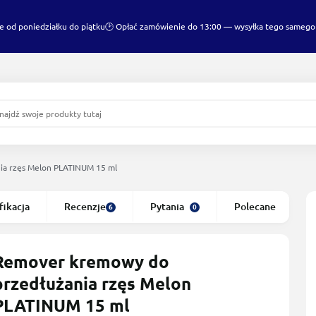
e od poniedziałku do piątku
🕑 Opłać zamówienie do 13:00 — wysyłka tego samego
ia rzęs Melon PLATINUM 15 ml
fikacja
Recenzje
Pytania
Polecane
6
0
Remover kremowy do
przedłużania rzęs Melon
PLATINUM 15 ml