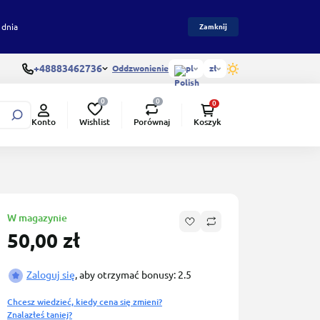
 dnia
Zamknij
+48883462736
Oddzwonienie
pl
zł
0
0
0
Wishlist
Porównaj
Konto
Koszyk
W magazynie
50,00 zł
Zaloguj się
, aby otrzymać bonusy: 2.5
Chcesz wiedzieć, kiedy cena się zmieni?
Znalazłeś taniej?