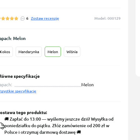
6
Zostaw recenzję
Model: 000129
apach: Melon
Kokos
Mandarynka
Melon
Wiśnia
łówne specyfikacje
apach:
Melon
szystkie specyfikacje
ostawa tego produktu:
🚚 Zapłać do 13:00 — wyślemy jeszcze dziś! Wysyłka od
poniedziałku do piątku. Złóż zamówienie od 200 zł w
Polsce i otrzymaj darmową dostawę 🚚