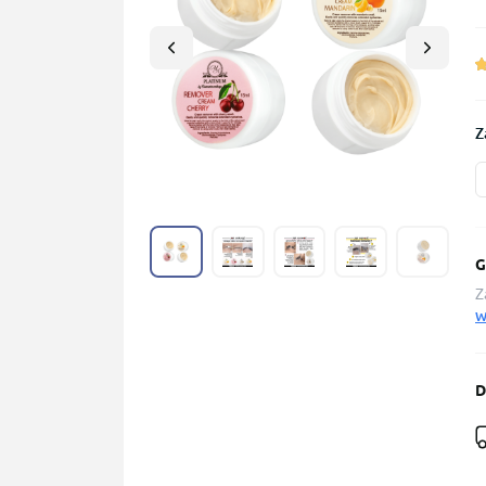
Z
G
Z
W
D