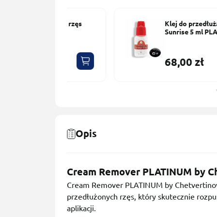
brwi i rzęs
Klej do przedłużania rzęs
Sunrise 5 ml PLATINUM
68,00 zł
Opis
Cream Remover PLATINUM by Ch
Cream Remover PLATINUM by Chetvertinovs
przedłużonych rzęs, który skutecznie rozpus
aplikacji.