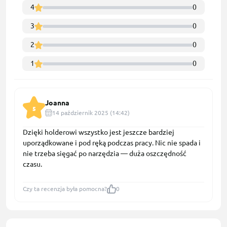
4
0
3
0
2
0
1
0
Joanna
5
14 październik 2025 (14:42)
Dzięki holderowi wszystko jest jeszcze bardziej
uporządkowane i pod ręką podczas pracy. Nic nie spada i
nie trzeba sięgać po narzędzia — duża oszczędność
czasu.
Czy ta recenzja była pomocna?
0