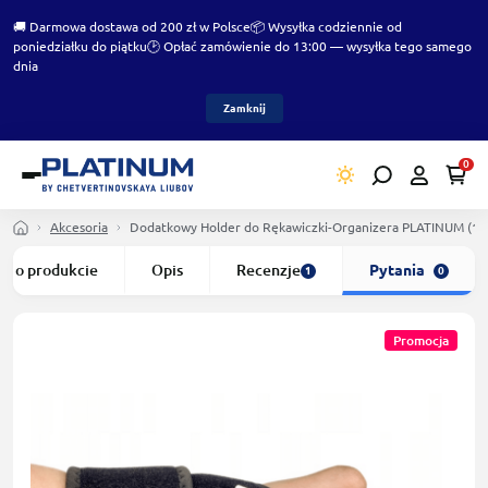
🚚 Darmowa dostawa od 200 zł w Polsce
📦 Wysyłka codziennie od
poniedziałku do piątku
🕑 Opłać zamówienie do 13:00 — wysyłka tego samego
dnia
Zamknij
0
Akcesoria
Dodatkowy Holder do Rękawiczki-Organizera PLATINUM (1s
o o produkcie
Opis
Recenzje
Pytania
1
0
Promocja