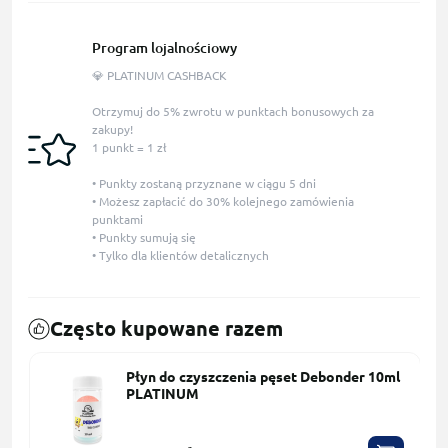
Program lojalnościowy
💎 PLATINUM CASHBACK
Otrzymuj do 5% zwrotu w punktach bonusowych za
zakupy!
1 punkt = 1 zł
• Punkty zostaną przyznane w ciągu 5 dni
• Możesz zapłacić do 30% kolejnego zamówienia
punktami
• Punkty sumują się
• Tylko dla klientów detalicznych
Często kupowane razem
Płyn do czyszczenia pęset Debonder 10ml
PLATINUM