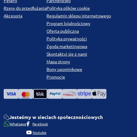
Pęsety
Partnerstwo
Rzęsy do przedłużania
Polityka plików cookie
Akcesoria
Regulamin sklepu internetowego
Program lojalnościowy
Oferta publiczna
Polityka prywatności
Zgoda marketingowa
Skontaktuj się z nami
Mapa strony
Bony upominkowe
Promocje
Jesteśmy w sieciach społecznościowych
Whatsapp
Facebook
Youtube