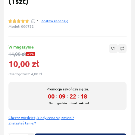
(1szt)
1
Zostaw recenzję
Model: 000722
W magazynie
14,00 zł
-29%
10,00 zł
Oszczędzasz:
4,00 zł
Promocja zakończy się za:
00
09
22
17
:
:
:
Dni
godzin
minut
sekund
Chcesz wiedzieć, kiedy cena się zmieni?
Znalazłeś taniej?