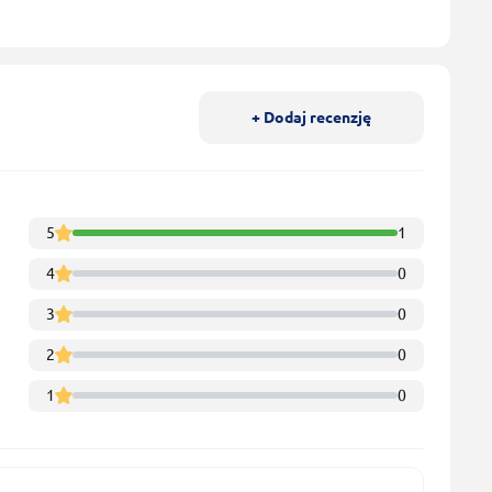
+ Dodaj recenzję
5
1
4
0
3
0
2
0
1
0