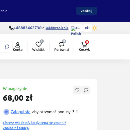
 dnia
Zamknij
+48883462736
Oddzwonienie
pl
zł
0
0
0
Wishlist
Porównaj
Konto
Koszyk
W magazynie
68,00 zł
Zaloguj się
, aby otrzymać bonusy: 3.4
Chcesz wiedzieć, kiedy cena się zmieni?
Znalazłeś taniej?