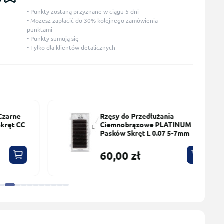
• Punkty zostaną przyznane w ciągu 5 dni
• Możesz zapłacić do 30% kolejnego zamówienia
punktami
• Punkty sumują się
• Tylko dla klientów detalicznych
Rzęsy do Przedłużania
С
Сiemnobrązowe PLATINUM 20
Pasków Skręt L 0.07 5-7mm
60,00 zł