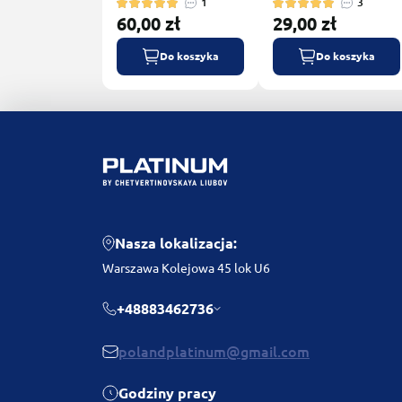
1
3
60,00 zł
29,00 zł
Do koszyka
Do koszyka
Nasza lokalizacja:
Warszawa Kolejowa 45 lok U6
+48883462736
polandplatinum@gmail.com
Godziny pracy