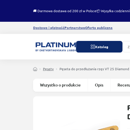
🚚 Darmowa dostawa od 200 zł w Polsce
📦 Wysyłka codzienni
Dostawa i płatność
Partnerstwo
Oferta publiczna
Katalog
Pęsety
Pęseta do przedłużania rzęs VT 25 Diamon
Wszystko o produkcie
Opis
Recen