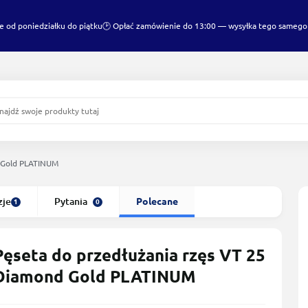
e od poniedziałku do piątku
🕑 Opłać zamówienie do 13:00 — wysyłka tego samego
d Gold PLATINUM
zje
Pytania
Polecane
1
0
Pęseta do przedłużania rzęs VT 25
Diamond Gold PLATINUM