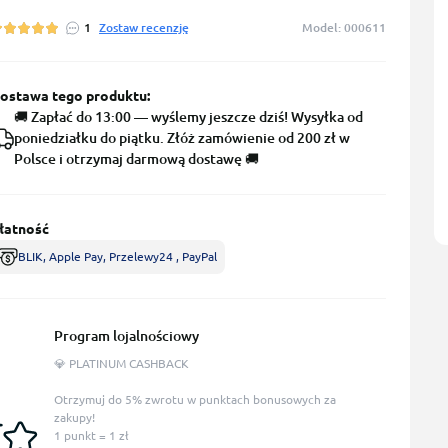
1
Zostaw recenzję
Model: 000611
ostawa tego produktu:
🚚 Zapłać do 13:00 — wyślemy jeszcze dziś! Wysyłka od
poniedziałku do piątku. Złóż zamówienie od 200 zł w
Polsce i otrzymaj darmową dostawę 🚚
łatność
BLIK, Apple Pay, Przelewy24 , PayPal
Program lojalnościowy
💎 PLATINUM CASHBACK
Otrzymuj do 5% zwrotu w punktach bonusowych za
zakupy!
1 punkt = 1 zł