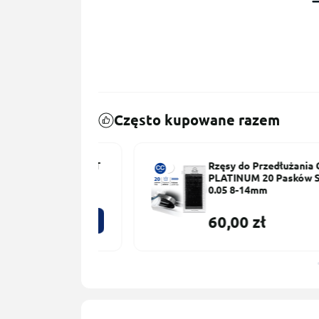
Często kupowane razem
użania rzęs ET
Rzęsy do Przedłużania Czarne
ki PLATINUM
PLATINUM 20 Pasków Skręt С
0.05 8-14mm
60,00 zł