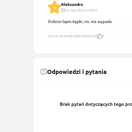
Aleksandra
5
22 maj 2025 (14:07)
Dobrze łapie kępki, nic nie wypada
Czy ta recenzja była pomocna?
0
Odpowiedzi i pytania
Brak pytań dotyczących tego prod