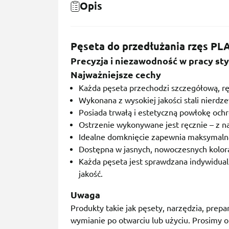
Opis
Pęseta do przedłużania rzęs PL
Precyzja i niezawodność w pracy styl
Najważniejsze cechy
Każda pęseta przechodzi szczegółową, ręc
Wykonana z wysokiej jakości stali nierdz
Posiada trwałą i estetyczną powłokę ochr
Ostrzenie wykonywane jest ręcznie – z n
Idealne domknięcie zapewnia maksymalną 
Dostępna w jasnych, nowoczesnych kolorac
Każda pęseta jest sprawdzana indywidua
jakość.
Uwaga
Produkty takie jak pęsety, narzędzia, prepa
wymianie po otwarciu lub użyciu. Prosimy o