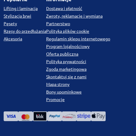
Lifting i laminacja
Dostawa i płatność
Stylizacja brwi
Zwroty, reklamacje i wymiana
Pęsety
Partnerstwo
Rzęsy do przedłużania
Polityka plików cookie
Akcesoria
Regulamin sklepu internetowego
Program lojalnościowy
Oferta publiczna
Polityka prywatności
Zgoda marketingowa
Skontaktuj się z nami
Mapa strony
Bony upominkowe
Promocje