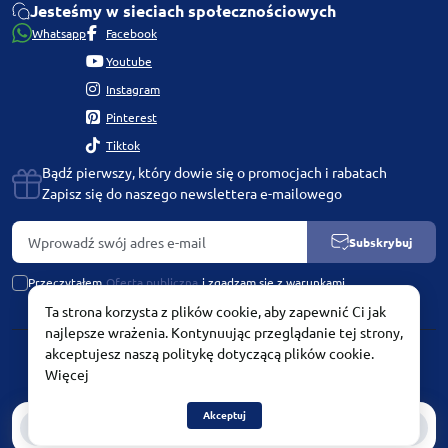
Jesteśmy w sieciach społecznościowych
Whatsapp
Facebook
Youtube
Instagram
Pinterest
Tiktok
Bądź pierwszy, który dowie się o promocjach i rabatach
Zapisz się do naszego newslettera e-mailowego
Subskrybuj
Przeczytałem
Oferta publiczna
i zgadzam się z warunkami
Ta strona korzysta z plików cookie, aby zapewnić Ci jak
najlepsze wrażenia. Kontynuując przeglądanie tej strony,
akceptujesz naszą politykę dotyczącą plików cookie.
PLATINUM by Chetvertinovskaya Liubov © 2026
Więcej
Akceptuj
0
0